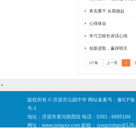
务实重干 从我做起
心得体会
学习卫校长讲话心得
创新进取，赢得明天
127条
上一页
1
版权所有
©
济源市沁园中学 网站备案号：豫ICP备14
号-1
地址：济源市黄河路西段 电话：0391 - 6695184
网址：www.jysqyzx.com 邮箱： jysqyzxbgs@126.
sqlzhb@126.com